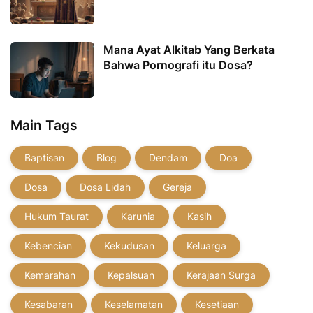
Mana Ayat Alkitab Yang Berkata
Bahwa Pornografi itu Dosa?
Main Tags
Baptisan
Blog
Dendam
Doa
Dosa
Dosa Lidah
Gereja
Hukum Taurat
Karunia
Kasih
Kebencian
Kekudusan
Keluarga
Kemarahan
Kepalsuan
Kerajaan Surga
Kesabaran
Keselamatan
Kesetiaan