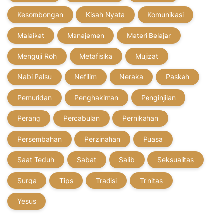
Kesombongan
Kisah Nyata
Komunikasi
Malaikat
Manajemen
Materi Belajar
Menguji Roh
Metafisika
Mujizat
Nabi Palsu
Nefilim
Neraka
Paskah
Pemuridan
Penghakiman
Penginjilan
Perang
Percabulan
Pernikahan
Persembahan
Perzinahan
Puasa
Saat Teduh
Sabat
Salib
Seksualitas
Surga
Tips
Tradisi
Trinitas
Yesus