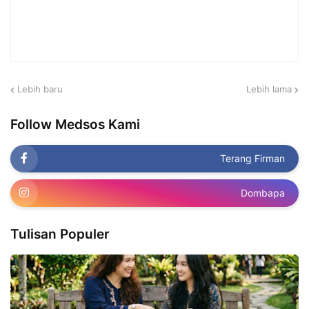
Lebih baru
Lebih lama
Follow Medsos Kami
Terang Firman
Dombapa
Tulisan Populer