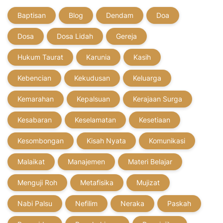
Baptisan
Blog
Dendam
Doa
Dosa
Dosa Lidah
Gereja
Hukum Taurat
Karunia
Kasih
Kebencian
Kekudusan
Keluarga
Kemarahan
Kepalsuan
Kerajaan Surga
Kesabaran
Keselamatan
Kesetiaan
Kesombongan
Kisah Nyata
Komunikasi
Malaikat
Manajemen
Materi Belajar
Menguji Roh
Metafisika
Mujizat
Nabi Palsu
Nefilim
Neraka
Paskah