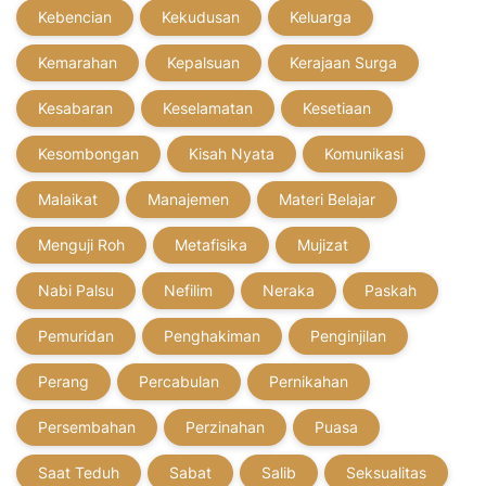
Kebencian
Kekudusan
Keluarga
Kemarahan
Kepalsuan
Kerajaan Surga
Kesabaran
Keselamatan
Kesetiaan
Kesombongan
Kisah Nyata
Komunikasi
Malaikat
Manajemen
Materi Belajar
Menguji Roh
Metafisika
Mujizat
Nabi Palsu
Nefilim
Neraka
Paskah
Pemuridan
Penghakiman
Penginjilan
Perang
Percabulan
Pernikahan
Persembahan
Perzinahan
Puasa
Saat Teduh
Sabat
Salib
Seksualitas