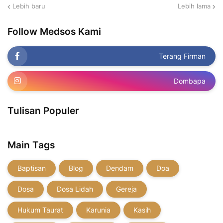
Lebih baru
Lebih lama
Follow Medsos Kami
Terang Firman
Dombapa
Tulisan Populer
Main Tags
Baptisan
Blog
Dendam
Doa
Dosa
Dosa Lidah
Gereja
Hukum Taurat
Karunia
Kasih